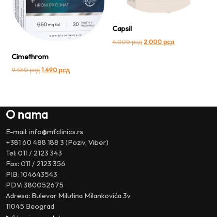
Capsil
Оригинална
Тренутна
4.000
рсд
2.000
рсд
цена
цена
Cimethrom
је
је:
била:
2.000 рсд.
Оригинална
Тренутна
9.450
рсд
1.490
рсд
4.000 рсд.
цена
цена
је
је:
била:
1.490 рсд.
9.450 рсд.
O nama
E-mail: info@mfclinics.rs
+381 60 488 188 3 (Poziv, Viber)
Tel: 011 / 2123 343
Fax: 011 / 2123 356
PIB: 104643543
PDV: 380052675
Adresa: Bulevar Milutina Milankovića 3v,
11045 Beograd