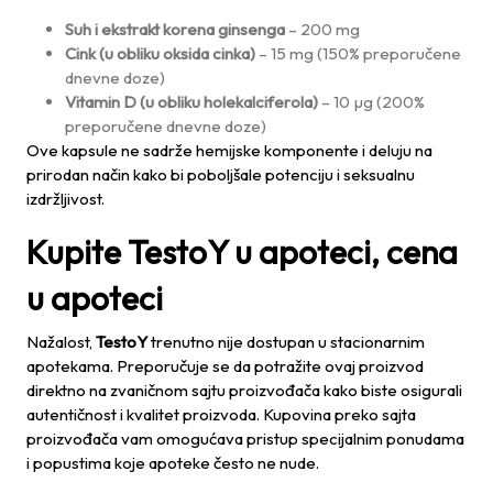
Suh i ekstrakt korena ginsenga
– 200 mg
Cink (u obliku oksida cinka)
– 15 mg (150% preporučene
dnevne doze)
Vitamin D (u obliku holekalciferola)
– 10 µg (200%
preporučene dnevne doze)
Ove kapsule ne sadrže hemijske komponente i deluju na
prirodan način kako bi poboljšale potenciju i seksualnu
izdržljivost.
Kupite TestoY u apoteci, cena
u apoteci
Nažalost,
TestoY
trenutno nije dostupan u stacionarnim
apotekama. Preporučuje se da potražite ovaj proizvod
direktno na zvaničnom sajtu proizvođača kako biste osigurali
autentičnost i kvalitet proizvoda. Kupovina preko sajta
proizvođača vam omogućava pristup specijalnim ponudama
i popustima koje apoteke često ne nude.