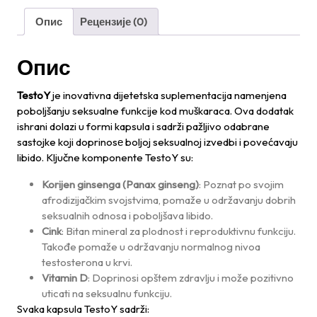
Опис
Рецензије (0)
Опис
TestoY
je inovativna dijetetska suplementacija namenjena
poboljšanju seksualne funkcije kod muškaraca. Ova dodatak
ishrani dolazi u formi kapsula i sadrži pažljivo odabrane
sastojke koji doprinosе boljoj seksualnoj izvedbi i povećavaju
libido. Ključne komponente TestoY su:
Korijen ginsenga (Panax ginseng)
: Poznat po svojim
afrodizijačkim svojstvima, pomaže u održavanju dobrih
seksualnih odnosa i poboljšava libido.
Cink
: Bitan mineral za plodnost i reproduktivnu funkciju.
Takođe pomaže u održavanju normalnog nivoa
testosterona u krvi.
Vitamin D
: Doprinosi opštem zdravlju i može pozitivno
uticati na seksualnu funkciju.
Svaka kapsula TestoY sadrži: