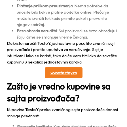
Plaćanje prilikom preuzimanja
: Nema potrebe da
unosite bilo kakve platne podatke online. Plaćanje
možete izvršiti tek kada primite paket i proverite
njegov sadržaj.
Brza obrada narudžbi
: Svi proizvodi se brzo obrađuju i
šalju, čime se smanjuje vreme čekanja.
Da biste naručili TestoY, jednostavno posetite zvanični sajt
proizvođača i pratite uputstva za naručivanje. Sajt je
intuitivan i lako se koristi, tako da će vam biti lako da završite
kupovinu u nekoliko jednostavnih koraka.
www.testoy.rs
Zašto je vredno kupovine sa
sajta proizvođača?
Kupovina
TestoY
preko zvaničnog sajta proizvođača donosi
mnoge prednosti:
Garancija kvaliteta
: Kupujete direktno od proizvođača,