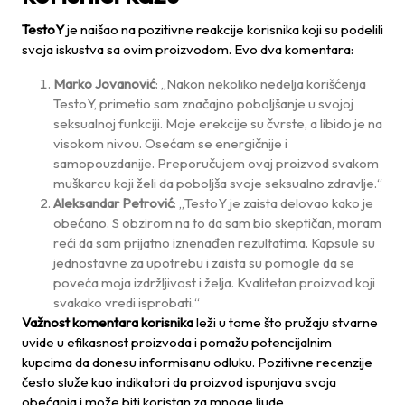
TestoY
je naišao na pozitivne reakcije korisnika koji su podelili
svoja iskustva sa ovim proizvodom. Evo dva komentara:
Marko Jovanović
: „Nakon nekoliko nedelja korišćenja
TestoY, primetio sam značajno poboljšanje u svojoj
seksualnoj funkciji. Moje erekcije su čvrste, a libido je na
visokom nivou. Osećam se energičnije i
samopouzdanije. Preporučujem ovaj proizvod svakom
muškarcu koji želi da poboljša svoje seksualno zdravlje.“
Aleksandar Petrović
: „TestoY je zaista delovao kako je
obećano. S obzirom na to da sam bio skeptičan, moram
reći da sam prijatno iznenađen rezultatima. Kapsule su
jednostavne za upotrebu i zaista su pomogle da se
poveća moja izdržljivost i želja. Kvalitetan proizvod koji
svakako vredi isprobati.“
Važnost komentara korisnika
leži u tome što pružaju stvarne
uvide u efikasnost proizvoda i pomažu potencijalnim
kupcima da donesu informisanu odluku. Pozitivne recenzije
često služe kao indikatori da proizvod ispunjava svoja
obećanja i može biti koristan za mnoge ljude.