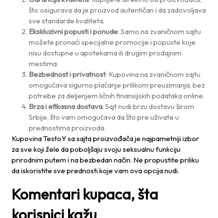
što osigurava da je proizvod autentičan i da zadovoljava
sve standarde kvaliteta.
Ekskluzivni popusti i ponude
: Samo na zvaničnom sajtu
možete pronaći specijalne promocije i popuste koje
nisu dostupne u apotekama ili drugim prodajnim
mestima.
Bezbednost i privatnost
: Kupovina na zvaničnom sajtu
omogućava sigurno plaćanje prilikom preuzimanja, bez
potrebe za deljenjem ličnih finansijskih podataka online.
Brza i efikasna dostava
: Sajt nudi brzu dostavu širom
Srbije, što vam omogućava da što pre uživate u
prednostima proizvoda.
Kupovina TestoY sa sajta proizvođača je najpametniji izbor
za sve koji žele da poboljšaju svoju seksualnu funkciju
prirodnim putem i na bezbedan način. Ne propustite priliku
da iskoristite sve prednosti koje vam ova opcija nudi.
Komentari kupaca, šta
korisnici kažu