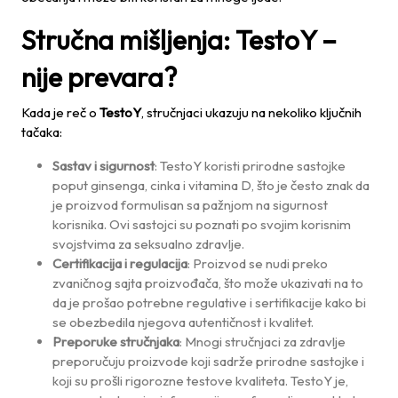
Stručna mišljenja: TestoY –
nije prevara?
Kada je reč o
TestoY
, stručnjaci ukazuju na nekoliko ključnih
tačaka:
Sastav i sigurnost
: TestoY koristi prirodne sastojke
poput ginsenga, cinka i vitamina D, što je često znak da
je proizvod formulisan sa pažnjom na sigurnost
korisnika. Ovi sastojci su poznati po svojim korisnim
svojstvima za seksualno zdravlje.
Certifikacija i regulacija
: Proizvod se nudi preko
zvaničnog sajta proizvođača, što može ukazivati na to
da je prošao potrebne regulative i sertifikacije kako bi
se obezbedila njegova autentičnost i kvalitet.
Preporuke stručnjaka
: Mnogi stručnjaci za zdravlje
preporučuju proizvode koji sadrže prirodne sastojke i
koji su prošli rigorozne testove kvaliteta. TestoY je,