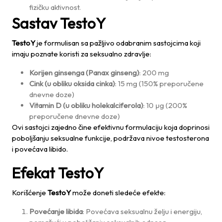
fizičku aktivnost.
Sastav TestoY
TestoY
je formulisan sa pažljivo odabranim sastojcima koji
imaju poznate koristi za seksualno zdravlje:
Korijen ginsenga (Panax ginseng)
: 200 mg
Cink (u obliku oksida cinka)
: 15 mg (150% preporučene
dnevne doze)
Vitamin D (u obliku holekalciferola)
: 10 µg (200%
preporučene dnevne doze)
Ovi sastojci zajedno čine efektivnu formulaciju koja doprinosi
poboljšanju seksualne funkcije, podržava nivoe testosterona
i povećava libido.
Efekat TestoY
Korišćenje
TestoY
može doneti sledeće efekte:
Povećanje libida
: Povećava seksualnu želju i energiju,