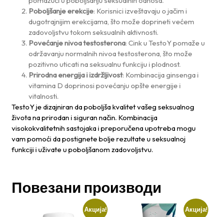
pomažući u poboljšanju seksualnih odnosa.
Poboljšanje erekcije
: Korisnici izveštavaju o jačim i
dugotrajnijim erekcijama, što može doprineti većem
zadovoljstvu tokom seksualnih aktivnosti.
Povećanje nivoa testosterona
: Cink u TestoY pomaže u
održavanju normalnih nivoa testosterona, što može
pozitivno uticati na seksualnu funkciju i plodnost.
Prirodna energija i izdržljivost
: Kombinacija ginsenga i
vitamina D doprinosi povećanju opšte energije i
vitalnosti.
TestoY je dizajniran da poboljša kvalitet vašeg seksualnog
života na prirodan i siguran način. Kombinacija
visokokvalitetnih sastojaka i preporučena upotreba mogu
vam pomoći da postignete bolje rezultate u seksualnoj
funkciji i uživate u poboljšanom zadovoljstvu.
Повезани производи
Акција!
Акција!