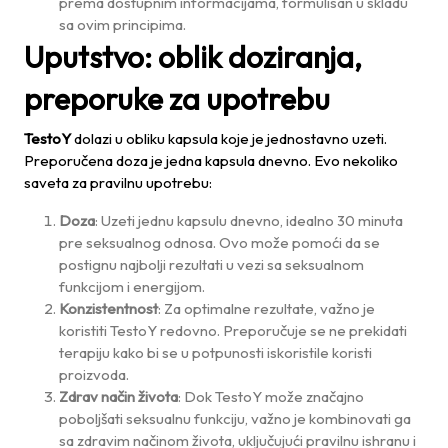
prema dostupnim informacijama, formulisan u skladu
sa ovim principima.
Uputstvo: oblik doziranja,
preporuke za upotrebu
TestoY
dolazi u obliku kapsula koje je jednostavno uzeti.
Preporučena doza je jedna kapsula dnevno. Evo nekoliko
saveta za pravilnu upotrebu:
Doza
: Uzeti jednu kapsulu dnevno, idealno 30 minuta
pre seksualnog odnosa. Ovo može pomoći da se
postignu najbolji rezultati u vezi sa seksualnom
funkcijom i energijom.
Konzistentnost
: Za optimalne rezultate, važno je
koristiti TestoY redovno. Preporučuje se ne prekidati
terapiju kako bi se u potpunosti iskoristile koristi
proizvoda.
Zdrav način života
: Dok TestoY može značajno
poboljšati seksualnu funkciju, važno je kombinovati ga
sa zdravim načinom života, uključujući pravilnu ishranu i