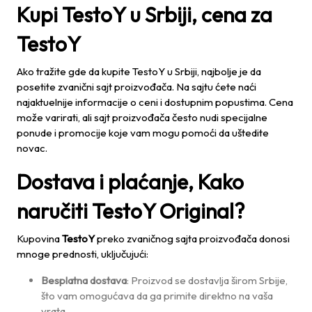
Kupi TestoY u Srbiji, cena za
TestoY
Ako tražite gde da kupite TestoY u Srbiji, najbolje je da
posetite zvanični sajt proizvođača. Na sajtu ćete naći
najaktuelnije informacije o ceni i dostupnim popustima. Cena
može varirati, ali sajt proizvođača često nudi specijalne
ponude i promocije koje vam mogu pomoći da uštedite
novac.
Dostava i plaćanje, Kako
naručiti TestoY Original?
Kupovina
TestoY
preko zvaničnog sajta proizvođača donosi
mnoge prednosti, uključujući:
Besplatna dostava
: Proizvod se dostavlja širom Srbije,
što vam omogućava da ga primite direktno na vaša
vrata.