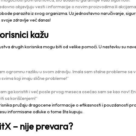
edovno objavljuju vesti i informacije o novim proizvodima ili akcijama
slobode parazita iz svog organizma. Uz jednostavno naručivanje, sigurn
svoje zdravlje već danas!
risnici kažu
skustva drugih korisnika mogu biti od velike pomoći. U nastavku su na
sam ogromnu razliku u svom zdravlju. Imala sam stalne probleme sa v
 svima koji imaju slične probleme!“
o sam ga koristiti i već posle prvog meseca osećao sam se kao nov! En
ti sa korišćenjem!“
orisnika pružaju dragocene informacije o efikasnosti i pouzdanosti p
su informisane odluke o tome šta kupuju.
itX – nije prevara?