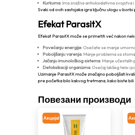
Kurkuma
: Ima snažna antioksidativna svojstva 
Svaki od ovih sastojaka igra ključnu ulogu u borb
Efekat ParasitX
Efekat ParasitX može se primetiti već nakon nekol
Povećanju energije
: Osećate se manje umorno 
Poboljšanju varenja
: Manje problema sa stom
Jačanju imunološkog sistema
: Manje učestalih 
Detoksikaciji organizma
: Osećaj lakšeg tela i 
Uzimanje ParasitX može značajno poboljšati kvalit
pre početka bilo kakvog tretmana, kako biste bili 
Повезани производи
Акција!
Ак