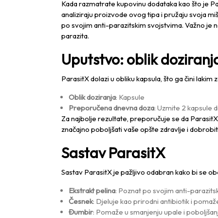
Kada razmatrate kupovinu dodataka kao što je Parasi
analiziraju proizvode ovog tipa i pružaju svoja mišl
po svojim anti-parazitskim svojstvima. Važno je na
parazita.
Uputstvo: oblik doziran
ParasitX dolazi u obliku kapsula, što ga čini laki
Oblik doziranja
: Kapsule
Preporučena dnevna doza
: Uzmite 2 kapsule d
Za najbolje rezultate, preporučuje se da Parasit
značajno poboljšati vaše opšte zdravlje i dobrobit
Sastav ParasitX
Sastav ParasitX je pažljivo odabran kako bi se obe
Ekstrakt pelina
: Poznat po svojim anti-parazits
Česnek
: Djeluje kao prirodni antibiotik i poma
Đumbir
: Pomaže u smanjenju upale i poboljšan