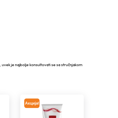
, uvek je najbolje konsultovati se sa stručnjakom
Акција!