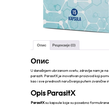
Опис
Рецензије (0)
Опис
U današnjem ubrzanom svetu, zdravlje nam je na 
paraziti. ParasitX je inovativan proizvod koji po
kao i sve prednosti naručivanja putem zvanične i
Opis ParasitX
ParasitX
su kapsule koje su posebno formulirane 