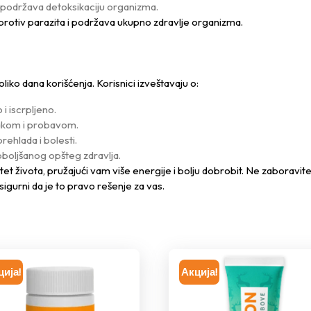
i podržava detoksikaciju organizma.
i protiv parazita i podržava ukupno zdravlje organizma.
iko dana korišćenja. Korisnici izveštavaju o:
i iscrpljeno.
akom i probavom.
prehlada i bolesti.
poboljšanog opšteg zdravlja.
et života, pružajući vam više energije i bolju dobrobit. Ne zaboravite
sigurni da je to pravo rešenje za vas.
ција!
Акција!