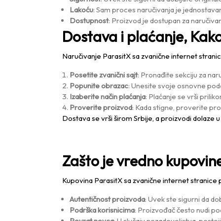
Lakoću
: Sam proces naručivanja je jednostavan 
Dostupnost
: Proizvod je dostupan za naručivanj
Dostava i plaćanje, Kako
Naručivanje ParasitX sa zvanične internet stran
Posetite zvanični sajt
: Pronađite sekciju za nar
Popunite obrazac
: Unesite svoje osnovne podat
Izaberite način plaćanja
: Plaćanje se vrši pril
Proverite proizvod
: Kada stigne, proverite pro
Dostava se vrši širom Srbije, a proizvodi dolaze u
Zašto je vredno kupovin
Kupovina ParasitX sa zvanične internet stranice
Autentičnost proizvoda
: Uvek ste sigurni da do
Podrška korisnicima
: Proizvođač često nudi p
Povrat novca
: U slučaju nezadovoljstva, post