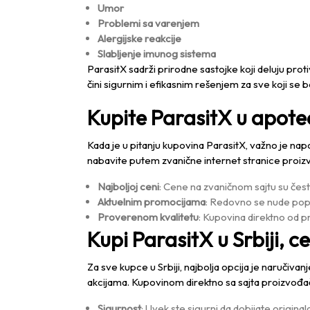
Umor
Problemi sa varenjem
Alergijske reakcije
Slabljenje imunog sistema
ParasitX sadrži prirodne sastojke koji deluju proti
čini sigurnim i efikasnim rešenjem za sve koji se
Kupite ParasitX u apotec
Kada je u pitanju kupovina ParasitX, važno je 
nabavite putem zvanične internet stranice proizvo
Najboljoj ceni
: Cene na zvaničnom sajtu su čes
Aktuelnim promocijama
: Redovno se nude pop
Proverenom kvalitetu
: Kupovina direktno od p
Kupi ParasitX u Srbiji, 
Za sve kupce u Srbiji, najbolja opcija je naruči
akcijama. Kupovinom direktno sa sajta proizvođač
Sigurnost
: Uvek ste sigurni da dobijate origina