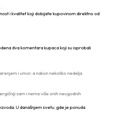
.
ost i kvalitet koji dobijate kupovinom direktno od
vedena dva komentara kupaca koji su isprobali
arenjem i umor, a nakon nekoliko nedelja
ergičniji sam i nema više onih neugodnih
roizvoda. U današnjem svetu, gde je ponuda