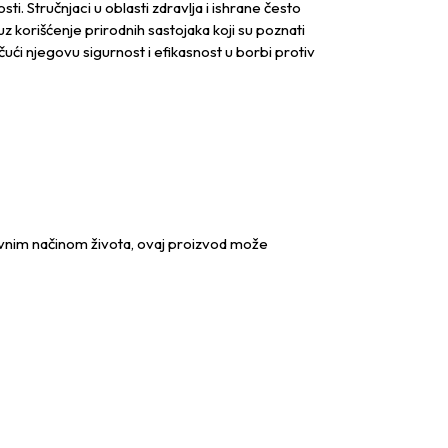
i. Stručnjaci u oblasti zdravlja i ishrane često
 uz korišćenje prirodnih sastojaka koji su poznati
čući njegovu sigurnost i efikasnost u borbi protiv
tivnim načinom života, ovaj proizvod može