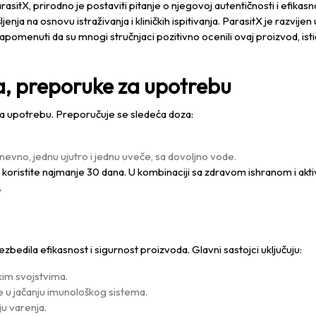
tX, prirodno je postaviti pitanje o njegovoj autentičnosti i efikasnost
jenja na osnovu istraživanja i kliničkih ispitivanja. ParasitX je razvijen
pomenuti da su mnogi stručnjaci pozitivno ocenili ovaj proizvod, isti
ja, preporuke za upotrebu
m za upotrebu. Preporučuje se sledeća doza:
nevno, jednu ujutro i jednu uveče, sa dovoljno vode.
X koristite najmanje 30 dana. U kombinaciji sa zdravom ishranom i ak
.
zbedila efikasnost i sigurnost proizvoda. Glavni sastojci uključuju:
kim svojstvima.
že u jačanju imunološkog sistema.
ju varenja.