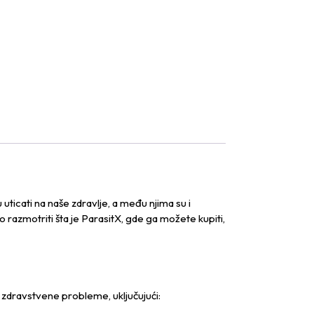
cati na naše zdravlje, a među njima su i
 razmotriti šta je ParasitX, gde ga možete kupiti,
 zdravstvene probleme, uključujući: