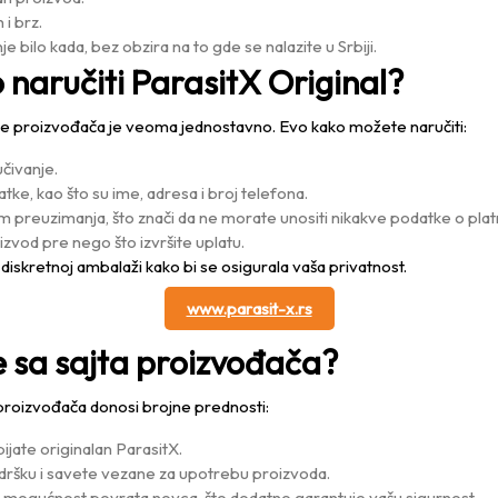
i brz.
e bilo kada, bez obzira na to gde se nalazite u Srbiji.
 naručiti ParasitX Original?
ice proizvođača je veoma jednostavno. Evo kako možete naručiti:
učivanje.
ke, kao što su ime, adresa i broj telefona.
ikom preuzimanja, što znači da ne morate unositi nikakve podatke o pl
izvod pre nego što izvršite uplatu.
 diskretnoj ambalaži kako bi se osigurala vaša privatnost.
www.parasit-x.rs
e sa sajta proizvođača?
 proizvođača donosi brojne prednosti:
bijate originalan ParasitX.
odršku i savete vezane za upotrebu proizvoda.
oji mogućnost povrata novca, što dodatno garantuje vašu sigurnost.