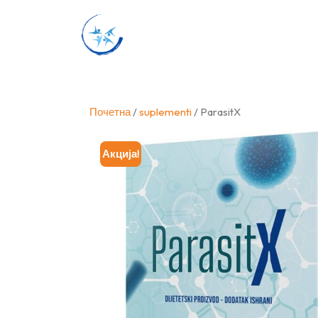
Skip
to
content
Почетна
/
suplementi
/ ParasitX
Акција!