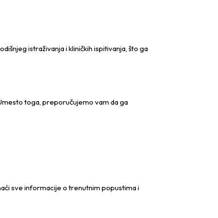
njeg istraživanja i kliničkih ispitivanja, što ga
a. Umesto toga, preporučujemo vam da ga
naći sve informacije o trenutnim popustima i