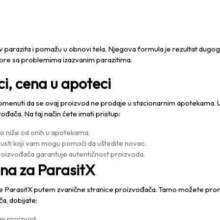
v parazita i pomažu u obnovi tela. Njegova formula je rezultat dugogodiš
 bore sa problemima izazvanim parazitima.
i, cena u apoteci
napomenuti da se ovaj proizvod ne prodaje u stacionarnim apotekam
đača. Na taj način ćete imati pristup:
to niže od onih u apotekama.
usti koji vam mogu pomoći da uštedite novac.
roizvođača garantuje autentičnost proizvoda.
cena za ParasitX
vanje ParasitX putem zvanične stranice proizvođača. Tamo možete pro
a, dobijate:
lan proizvod.