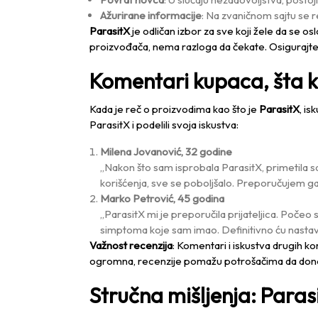
Ažurirane informacije
: Na zvaničnom sajtu se r
ParasitX
je odličan izbor za sve koji žele da se o
proizvođača, nema razloga da čekate. Osigurajte 
Komentari kupaca, šta ko
Kada je reč o proizvodima kao što je
ParasitX
, i
ParasitX i podelili svoja iskustva:
Milena Jovanović, 32 godine
„Nakon što sam isprobala ParasitX, primetila 
korišćenja, sve se poboljšalo. Preporučujem ga
Marko Petrović, 45 godina
„ParasitX mi je preporučila prijateljica. Poče
simptoma koje sam imao. Definitivno ću nastavi
Važnost recenzija
: Komentari i iskustva drugih k
ogromna, recenzije pomažu potrošačima da done
Stručna mišljenja: Paras