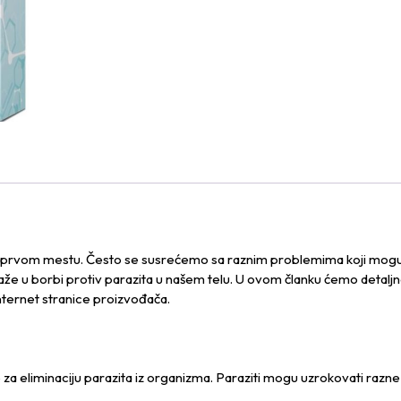
prvom mestu. Često se susrećemo sa raznim problemima koji mogu uti
maže u borbi protiv parazita u našem telu. U ovom članku ćemo detaljno
nternet stranice proizvođača.
za eliminaciju parazita iz organizma. Paraziti mogu uzrokovati razne