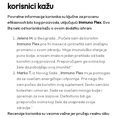
korisnici kažu
Povratne informacije korisnika su ključne za procenu
efikasnosti bilo kog proizvoda, uključujući
Immuno Flex
. Evo
šta neki od korisnika kažu o ovom dodatku ishrani:
Jelena M.
iz Beograda: „Počela sam da koristim
Immuno Flex
pre tri meseca i primetila sam značajnu
promenu u svom zdravlju. Moje imunološko stanje je
puno bolje, a nisam imala ni jedan prehladu od kada
koristim ovaj proizvod. Preporučujem ga svima koji
žele da poboljšaju svoj imunitet.“
Marko T.
iz Novog Sada: „
Immuno Flex
mi je pomogao
da se osećam energičnije i otpornije. Pre nego što
sam počeo da koristim ovaj suplement, često sam bio
bolestan i umoran. Sada se osećam mnogo bolje i
spreman za sve izazove. Definitivno bih ga
preporučio svima koji žele da unaprede svoje
zdravlje.“
Recenzije korisnika su veoma važne jer pružaju realnu sliku