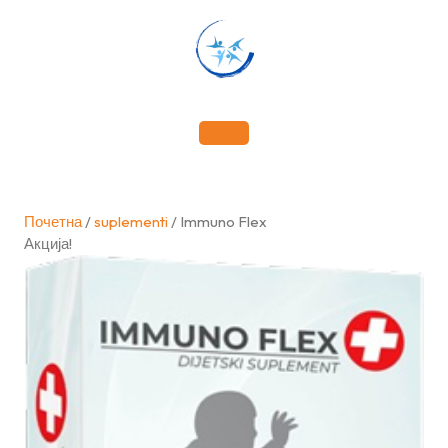
Skip
to
content
Почетна
/
suplementi
/ Immuno Flex
Акција!