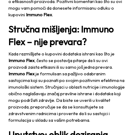
o efikasnosti proizvoda. Pozitivni komentari kao što su ovi
mogu vam pomoći da donesete informisanu odluku o
kupovini
Immuno Flex
.
Stručna mišljenja: Immuno
Flex – nije prevara?
Kada razmišljate o kupovini dodataka ishrani kao što je
Immuno Flex
, često se postavlja pitanje da li su ovi
proizvodi zaista efikasni ili su samo još jedna prevara.
Immuno Flex
je formulisan sa pažljivo odabranim
sastojcima koji su poznati po svojim pozitivnim efektima na
imunološki sistem. Stručnjaci u oblasti nutricije i imunologije
obično naglašavaju značaj pravilne ishrane i dodataka koji
mogu podržati zdravlje. Da biste se uverili u kvalitet
proizvoda, preporučuje se da se konsultujete sa
zdravstvenim radnicima i proverite da li su sastojci i
formulacija u skladu sa vašim potrebama.
Uputstvo: oblik doziranja,