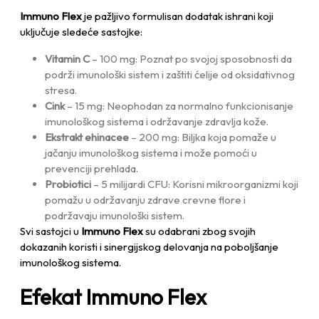
Immuno Flex
je pažljivo formulisan dodatak ishrani koji
uključuje sledeće sastojke:
Vitamin C
– 100 mg: Poznat po svojoj sposobnosti da
podrži imunološki sistem i zaštiti ćelije od oksidativnog
stresa.
Cink
– 15 mg: Neophodan za normalno funkcionisanje
imunološkog sistema i održavanje zdravlja kože.
Ekstrakt ehinacee
– 200 mg: Biljka koja pomaže u
jačanju imunološkog sistema i može pomoći u
prevenciji prehlada.
Probiotici
– 5 milijardi CFU: Korisni mikroorganizmi koji
pomažu u održavanju zdrave crevne flore i
podržavaju imunološki sistem.
Svi sastojci u
Immuno Flex
su odabrani zbog svojih
dokazanih koristi i sinergijskog delovanja na poboljšanje
imunološkog sistema.
Efekat Immuno Flex