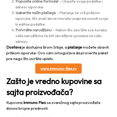
Popunite online formular
– Unesite svoje podatke i
adresu isporuke.
Izaberite način plačanja
– Plaćanje se vrši prilikom
isporuke, što znači da ne morate unapred unositi svoje
kreditne podatke.
Potvrdite narudžbinu
– Nakon što završite sve korake,
vaša narudžbina će biti obrađena i poslana na vašu
adresu.
Dostava
je dostupna širom Srbije, a
plaćanje
možete obaviti
prilikom isporuke. Ovo vam omogućava da proverite paket
pre nego što izvršite uplatu.
www.immuno-flex.rs
Zašto je vredno kupovine sa
sajta proizvođača?
Kupovina
Immuno Flex
sa zvaničnog sajta proizvođača
donosi brojne prednosti: