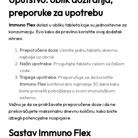
preporuke za upotrebu
Immuno Flex
dolazi u obliku tableta koje su jednostavne za
konzumaciju. Evo kako da pravilno koristite ovaj dodatak
ishrani:
Preporučena doza
: Uzmite jednu tabletu dnevno,
najbolje uz obrok.
Način upotrebe
: Progutajte tabletu celom sa čašom
vode.
Trajanje upotrebe
: Preporučuje se da koristite
Immuno Flex
kontinuirano najmanje 30 dana kako
biste primetili poboljšanja u svom imunološkom
sistemu.
Važno je da se pridržavate preporučene doze i da ne
prekoračujete maksimalnu dnevnu količinu, kako biste
izbegli potencijalne nuspojave.
Sastav Immuno Flex