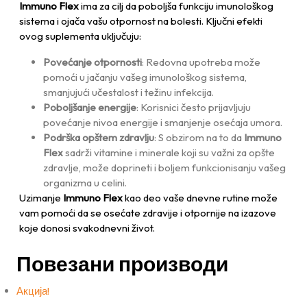
Immuno Flex
ima za cilj da poboljša funkciju imunološkog
sistema i ojača vašu otpornost na bolesti. Ključni efekti
ovog suplementa uključuju:
Povećanje otpornosti
: Redovna upotreba može
pomoći u jačanju vašeg imunološkog sistema,
smanjujući učestalost i težinu infekcija.
Poboljšanje energije
: Korisnici često prijavljuju
povećanje nivoa energije i smanjenje osećaja umora.
Podrška opštem zdravlju
: S obzirom na to da
Immuno
Flex
sadrži vitamine i minerale koji su važni za opšte
zdravlje, može doprineti i boljem funkcionisanju vašeg
organizma u celini.
Uzimanje
Immuno Flex
kao deo vaše dnevne rutine može
vam pomoći da se osećate zdravije i otpornije na izazove
koje donosi svakodnevni život.
Повезани производи
Акција!