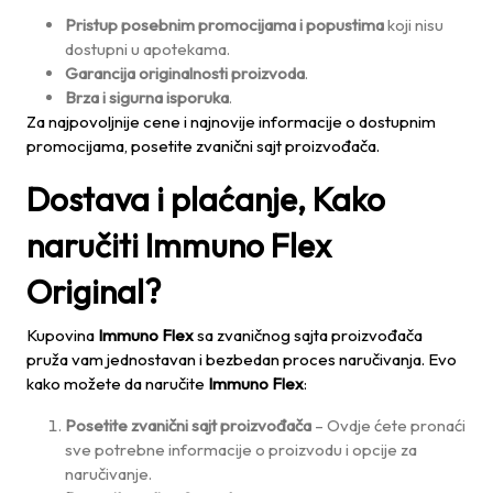
Pristup posebnim promocijama i popustima
koji nisu
dostupni u apotekama.
Garancija originalnosti proizvoda
.
Brza i sigurna isporuka
.
Za najpovoljnije cene i najnovije informacije o dostupnim
promocijama, posetite zvanični sajt proizvođača.
Dostava i plaćanje, Kako
naručiti Immuno Flex
Original?
Kupovina
Immuno Flex
sa zvaničnog sajta proizvođača
pruža vam jednostavan i bezbedan proces naručivanja. Evo
kako možete da naručite
Immuno Flex
:
Posetite zvanični sajt proizvođača
– Ovdje ćete pronaći
sve potrebne informacije o proizvodu i opcije za
naručivanje.