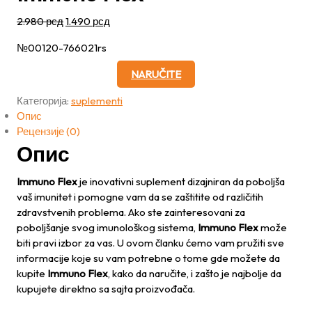
Оригинална
Тренутна
2.980
рсд
1.490
рсд
цена
цена
№00120-766021rs
је
је:
била:
1.490 рсд.
NARUČITE
2.980 рсд.
Категорија:
suplementi
Опис
Рецензије (0)
Опис
Immuno Flex
je inovativni suplement dizajniran da poboljša
vaš imunitet i pomogne vam da se zaštitite od različitih
zdravstvenih problema. Ako ste zainteresovani za
poboljšanje svog imunološkog sistema,
Immuno Flex
može
biti pravi izbor za vas. U ovom članku ćemo vam pružiti sve
informacije koje su vam potrebne o tome gde možete da
kupite
Immuno Flex
, kako da naručite, i zašto je najbolje da
kupujete direktno sa sajta proizvođača.