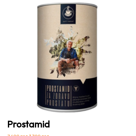
Prostamid
Оригинална
Тренутна