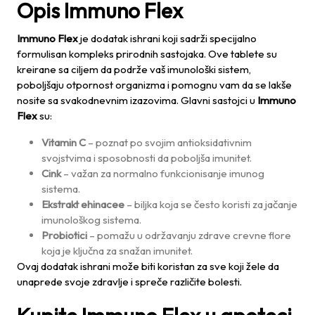
Opis Immuno Flex
Immuno Flex
je dodatak ishrani koji sadrži specijalno
formulisan kompleks prirodnih sastojaka. Ove tablete su
kreirane sa ciljem da podrže vaš imunološki sistem,
poboljšaju otpornost organizma i pomognu vam da se lakše
nosite sa svakodnevnim izazovima. Glavni sastojci u
Immuno
Flex
su:
Vitamin C
– poznat po svojim antioksidativnim
svojstvima i sposobnosti da poboljša imunitet.
Cink
– važan za normalno funkcionisanje imunog
sistema.
Ekstrakt ehinacee
– biljka koja se često koristi za jačanje
imunološkog sistema.
Probiotici
– pomažu u održavanju zdrave crevne flore
koja je ključna za snažan imunitet.
Ovaj dodatak ishrani može biti koristan za sve koji žele da
unaprede svoje zdravlje i spreče različite bolesti.