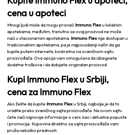
Kupite Immuno Flex u apoteci,
cena u apoteci
Mnogi ljudi misle da mogu pronaći
Immuno Flex
u lokalnim
apotekama, međutim, trenutno se ovaj proizvod ne može
naći u stacionarnim apotekama.
Immuno Flex
nije dostupan u
tradicionalnim apotekama, pa je najpouzdaniji način da ga
kupite putem interneta, konkretno na zvaničnom sajtu
proizvođača. Ova opcija vam omogućava da izbegnete
dodatne troškove i da dobijete originalan proizvod.
Kupi Immuno Flex u Srbiji,
cena za Immuno Flex
Ako želite da kupite
Immuno Flex
u Srbiji, najbolje je da to
uradite preko zvaničnog sajta proizvođača. Na ovom sajtu
ćete naći najnovije informacije o ceni, kao i aktuelne popuste
i promocije. Kupovina direktno sa sajta proizvođača vam
pruža nekoliko prednosti: