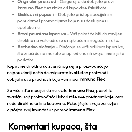
Originalan proizvod
– Osigurajte da dobijate pravi
Immuno Flex
bez rizika od kupovine falsifikata.
Ekskluzivni popusti
– Dobijate pristup specijalnim
ponudama i promocijama koje nisu dostupne u
apotekama.
Brza i pouzdana isporuka
– Vaš paket će biti dostavljen
direktno na vašu adresu u najkraćem mogućem roku.
Bezbedno plaćanje
– Plaćanje se vrši prilikom isporuke,
što znači da ne morate unapred unositi svoje finansijske
podatke.
Kupovina direktno sa zvaničnog sajta proizvođača je
najpouzdaniji način da osigurate kvalitetan proizvod i
dobijete sve prednosti koje vam nudi
Immuno Flex
.
Za više informacija i da naručite
Immuno Flex
, posetite
zvanični sajt proizvođača i iskoristite sve prednosti koje vam
nude direktne online kupovine. Poboljšajte svoje zdravlje i
ojačajte svoj imunitet uz pomoć
Immuno Flex
!
Komentari kupaca, šta